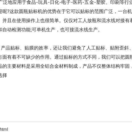
泛地应用于食品-玩具-日化-电子-医药-五金-塑胶、印刷等
呢?这款圆瓶贴标机的优势在于它可以贴标的范围广泛，一台机可实
。并且在使用操作上也很简单。仅仅对工人放瓶和流水线对接有
和自动检测功能;可单机生产，也可接流水线生产。
了产品贴标、贴膜的效率，还让我们避免了人工贴标、贴附歪斜
方面有着不可缺少的作用。通过贴标的方式不同，我们可以把圆
品的主要材料是采用全铝合金材料制成，产品不仅整体结构牢固
选择
html