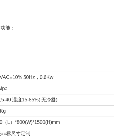
警功能；
0VAC±10% 50Hz，0.6Kw
Mpa
5-40 湿度15-85%( 无冷凝)
0Kg
00（L）*800(W)*1500(H)mm
受非标尺寸定制