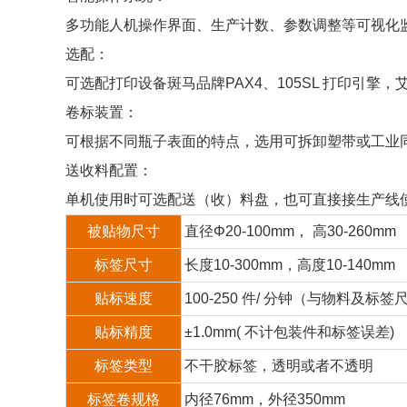
多功能人机操作界面、生产计数、参数调整等可视化
选配：
可选配打印设备斑马品牌PAX4、105SL 打印引擎
卷标装置：
可根据不同瓶子表面的特点，选用可拆卸塑带或工业
送收料配置：
单机使用时可选配送（收）料盘，也可直接接生产线
被贴物尺寸
直径Φ20-100mm， 高30-260mm
标签尺寸
长度10-300mm，高度10-140mm
贴标速度
100-250 件/ 分钟（与物料及标签
贴标精度
±1.0mm( 不计包装件和标签误差)
标签类型
不干胶标签，透明或者不透明
标签卷规格
内径76mm，外径350mm