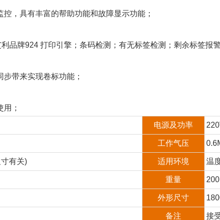
监控，具有丰富的帮助功能和故障显示功能；
，艾利品牌924 打印引擎；条码检测；有无标签检测；剩余标签报
同步带来实现卷标功能；
使用；
电源及功率
22
工作气压
0.6
尺寸有关)
适用环境
温度
重量
20
外形尺寸
18
备注
接